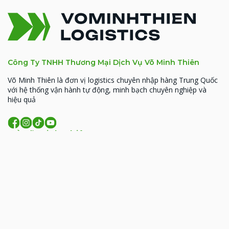
Công Ty TNHH Thương Mại Dịch Vụ Võ Minh Thiên
Võ Minh Thiên là đơn vị logistics chuyên nhập hàng Trung Quốc
với hệ thống vận hành tự động, minh bạch chuyên nghiệp và
hiệu quả
Về Võ Minh Thiên
MST: 0314926338
93 Hoàng Văn Thái, Phường Phương Liệt, TP. Hà
Nội
206 Đồng Đen, phường Tân Bình, TP.HCM
09:00 - 18:00 (T2- T7)
lienhe@vominhthien.com
1900 2017