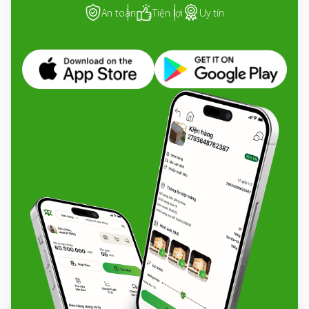
An toàn
Tiện lợi
Uy tín