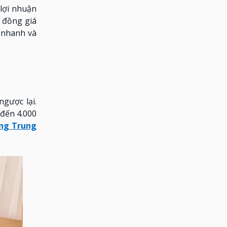
 lợi nhuận
g đồng giá
 nhanh và
gược lại.
 đến 4.000
ng Trung