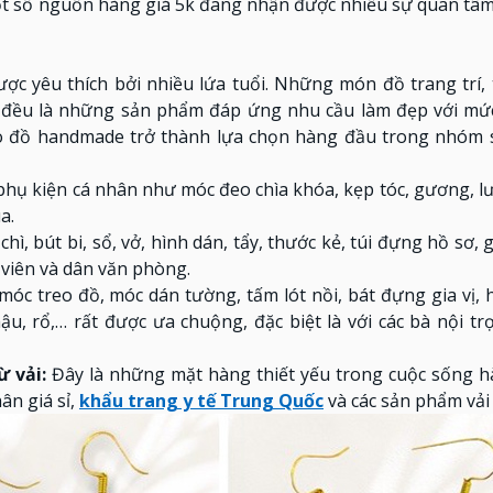
ột số nguồn hàng giá 5k đang nhận được nhiều sự quan tâm
c yêu thích bởi nhiều lứa tuổi. Những món đồ trang trí, 
,… đều là những sản phẩm đáp ứng nhu cầu làm đẹp với mức
ho đồ handmade trở thành lựa chọn hàng đầu trong nhóm
ụ kiện cá nhân như móc đeo chìa khóa, kẹp tóc, gương, lư
a.
ì, bút bi, sổ, vở, hình dán, tẩy, thước kẻ, túi đựng hồ sơ, 
h viên và dân văn phòng.
 treo đồ, móc dán tường, tấm lót nồi, bát đựng gia vị, 
ậu, rổ,… rất được ưa chuộng, đặc biệt là với các bà nội tr
ừ vải:
Đây là những mặt hàng thiết yếu trong cuộc sống h
hân giá sỉ,
khẩu trang y tế Trung Quốc
và các sản phẩm vải