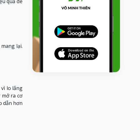
ệu quả để
mang lại.
vì lo lắng
y mở ra cơ
ấp dẫn hơn