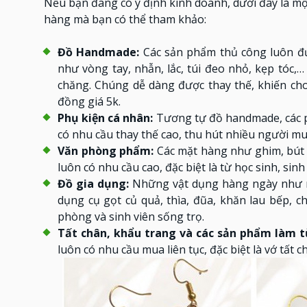
Nếu bạn đang có ý định kinh doanh, dưới đây là m
hàng mà bạn có thể tham khảo:
Đồ Handmade:
Các sản phẩm thủ công luôn đượ
như vòng tay, nhẫn, lắc, túi đeo nhỏ, kẹp tóc
chăng. Chúng dễ dàng được thay thế, khiến c
đồng giá 5k.
Phụ kiện cá nhân:
Tương tự đồ handmade, các ph
có nhu cầu thay thế cao, thu hút nhiều người mu
Văn phòng phẩm:
Các mặt hàng như ghim, bút ch
luôn có nhu cầu cao, đặc biệt là từ học sinh, sin
Đồ gia dụng:
Những vật dụng hàng ngày như móc
dụng cụ gọt củ quả, thìa, đũa, khăn lau bếp, ch
phòng và sinh viên sống trọ.
Tất chân, khẩu trang và các sản phẩm làm t
luôn có nhu cầu mua liên tục, đặc biệt là vớ tất c