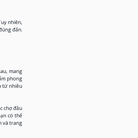
Tuy nhiên,
 đúng đắn.
hau, mang
hẩm phong
m từ nhiều
ác chợ đầu
ạn có thể
n và trang