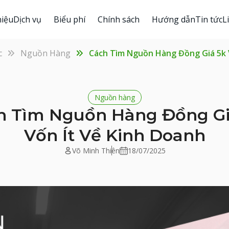
hiệu
Dịch vụ
Biểu phí
Chính sách
Hướng dẫn
Tin tức
L
c
Nguồn Hàng
Cách Tìm Nguồn Hàng Đồng Giá 5k 
Nguồn hàng
h Tìm Nguồn Hàng Đồng Gi
Vốn Ít Về Kinh Doanh
Võ Minh Thiên
18/07/2025