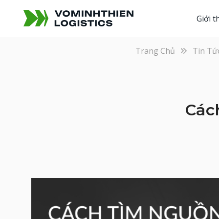
Giới t
Trang Chủ
Tin Tứ
Các