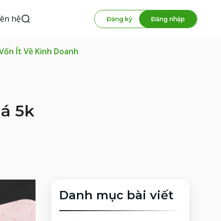
iên hệ
Đăng ký
Đăng nhập
Vốn Ít Về Kinh Doanh
á 5k
Danh mục bài viết