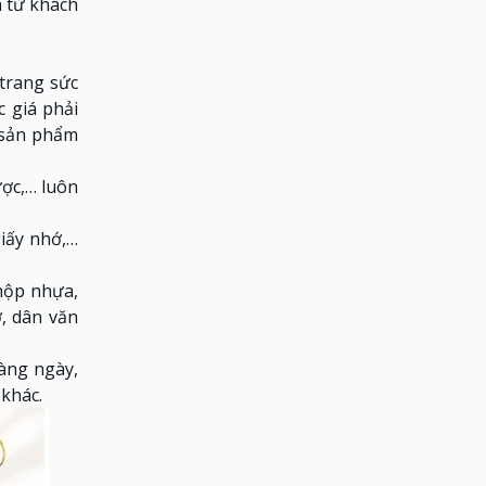
 từ khách
trang sức
 giá phải
 sản phẩm
ợc,… luôn
giấy nhớ,…
hộp nhựa,
ợ, dân văn
àng ngày,
 khác.