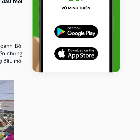
 đầu mối
doanh. Bởi
đến những
hợ đầu mối