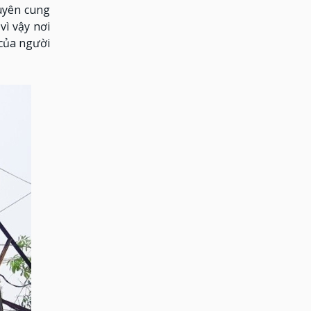
uyên cung
ì vậy nơi
 của người