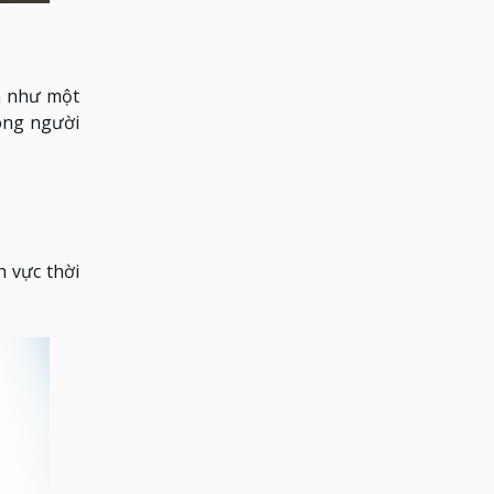
n như một
dòng người
h vực thời