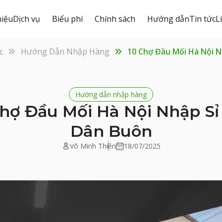
hiệu
Dịch vụ
Biểu phí
Chính sách
Hướng dẫn
Tin tức
L
c
Hướng Dẫn Nhập Hàng
10 Chợ Đầu Mối Hà Nội N
Hướng dẫn nhập hàng
Chợ Đầu Mối Hà Nội Nhập Sỉ
Dân Buôn
Võ Minh Thiên
18/07/2025