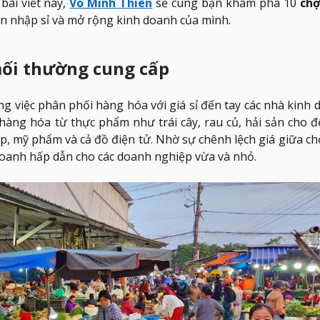
bài viết này,
Võ Minh Thiên
sẽ cùng bạn khám phá 10
chợ
n nhập sỉ và mở rộng kinh doanh của mình.
ối thường cung cấp
g việc phân phối hàng hóa với giá sỉ đến tay các nhà kinh 
hàng hóa từ thực phẩm như trái cây, rau củ, hải sản cho 
p, mỹ phẩm và cả đồ điện tử. Nhờ sự chênh lệch giá giữa c
 doanh hấp dẫn cho các doanh nghiệp vừa và nhỏ.