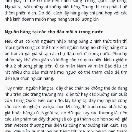
làm giấy tờ để có thể tiến hành sang Trung Quốc lấy hàng.
Ngoài ra, với những ai không biết tiếng Trung thì còn phải thuê
thêm phiên dịch. Do đó, cách lấy hàng này chỉ phù hợp với các
nhà kinh doanh muốn nhập hàng với số lượng lớn.
Nguồn hàng tại các chợ đầu mối ở trong nước
Nếu chưa có kinh nghiệm nhập hàng bằng 2 hình thức trên thì
mọi người cũng có thể tìm kiếm nguồn hàng áo chống nắng cho
bé trai và gái giá sỉ tại các chợ đầu mối ở trong nước. Phương
pháp này khá đơn giản và không cần có quá nhiều kinh nghiệm
như 2 phương pháp trên. Ở cà miền Nam và miền Bắc đều có
rất nhiều chợ đầu mối mà mọi người có thể tham khảo để tìm
đến lựa chọn nguồn hàng.
Tuy nhiên, nguồn hàng tại đây chắc chắn sẽ không thể đa dạng
như trên các trang thương mại điện tử hay các xưởng sản xuất
của Trung Quốc. Bên cạnh đó, lấy hàng tại đây mọi người cũng
cần có kinh nghiệm và lựa chọn kỹ càng để tránh mua phải hàng
giả hoặc hàng cũ. Ngoài ra, do đã qua tay các thương lái nên
các sản phẩm tại đây thường sẽ có giá thành cao hơn so với giá
trên website thương mại điện tử cũng như xưởng sản xuất. Tuy
vậy, đây vẫn là một nguồn hàng tốt mà mọi người nên tham