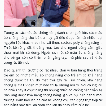
Tương tự các mẫu áo chống nắng dành cho người lớn, các mẫu
áo chống nắng cho bé trai hay gái đều được làm từ nhiều loại
nguyên liệu khác nhau như vải thun, cotton, poly chống nắng….
Thiết kế rộng rãi, thoáng mát tạo cho người dùng cảm giác
thoải mái khi sử dụng. Ngoài ra, một số mẫu áo chống nắng
cho bé gái còn có thêm phần găng tay, mũ phía sau và khẩu
trang rất tiện lợi.
Dạo quanh thị trường có rất nhiều đơn vị bán hàng thời trang
trẻ em có những mẫu áo chống nắng cho trẻ em có khả năng
chống được tia UV do mặt trời gây ra. Tuy nhiên, khả năng
chống lại tia UV đến mức nào thì lại không nói rõ. Nói chung, dù
có nhiều hay ít chức năng thì những chiếc áo chống nắng vẫn sẽ
đáp ứng được khả năng chống nắng, gió và bụi bẩn ngoài môi
trường. Đảm bảo làn da của bé không chịu tác động trực tiếp từ
ánh nắng mặt trời, an toàn cho làn da nhạy cảm của bé.