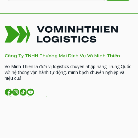
Công Ty TNHH Thương Mại Dịch Vụ Võ Minh Thiên
Võ Minh Thiên là đơn vị logistics chuyên nhập hàng Trung Quốc
với hệ thống vận hành tự động, minh bạch chuyên nghiệp và
hiệu quả
Về Võ Minh Thiên
MST: 0314926338
93 Hoàng Văn Thái, Phường Phương Liệt, TP. Hà
Nội
206 Đồng Đen, phường Tân Bình, TP.HCM
09:00 - 18:00 (T2- T7)