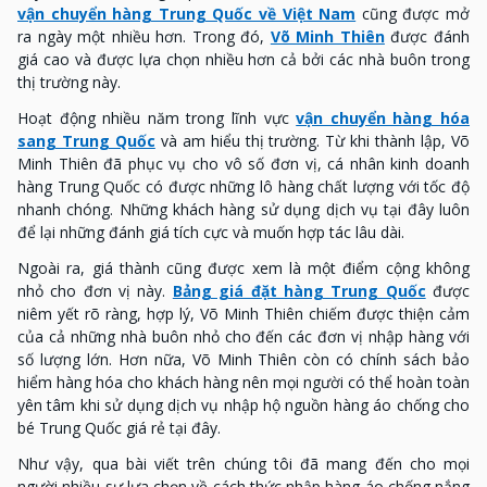
vận chuyển hàng Trung Quốc về Việt Nam
cũng được mở
ra ngày một nhiều hơn. Trong đó,
Võ Minh Thiên
được đánh
giá cao và được lựa chọn nhiều hơn cả bởi các nhà buôn trong
thị trường này.
Hoạt động nhiều năm trong lĩnh vực
vận chuyển hàng hóa
sang Trung Quốc
và am hiểu thị trường. Từ khi thành lập, Võ
Minh Thiên đã phục vụ cho vô số đơn vị, cá nhân kinh doanh
hàng Trung Quốc có được những lô hàng chất lượng với tốc độ
nhanh chóng. Những khách hàng sử dụng dịch vụ tại đây luôn
để lại những đánh giá tích cực và muốn hợp tác lâu dài.
Ngoài ra, giá thành cũng được xem là một điểm cộng không
nhỏ cho đơn vị này.
Bảng giá đặt hàng Trung Quốc
được
niêm yết rõ ràng, hợp lý, Võ Minh Thiên chiếm được thiện cảm
của cả những nhà buôn nhỏ cho đến các đơn vị nhập hàng với
số lượng lớn. Hơn nữa, Võ Minh Thiên còn có chính sách bảo
hiểm hàng hóa cho khách hàng nên mọi người có thể hoàn toàn
yên tâm khi sử dụng dịch vụ nhập hộ nguồn hàng áo chống cho
bé Trung Quốc giá rẻ tại đây.
Như vậy, qua bài viết trên chúng tôi đã mang đến cho mọi
người nhiều sự lựa chọn về cách thức nhập hàng áo chống nắng