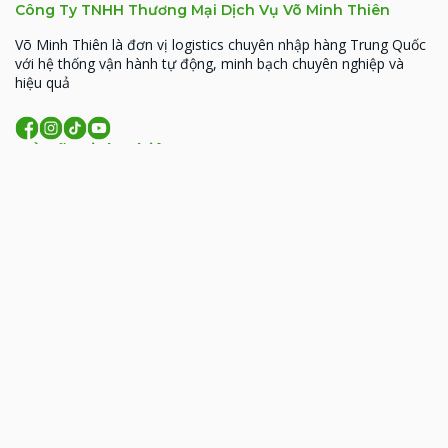
Công Ty TNHH Thương Mại Dịch Vụ Võ Minh Thiên
Võ Minh Thiên là đơn vị logistics chuyên nhập hàng Trung Quốc
với hệ thống vận hành tự động, minh bạch chuyên nghiệp và
hiệu quả
Về Võ Minh Thiên
MST: 0314926338
93 Hoàng Văn Thái, Phường Phương Liệt, TP. Hà
Nội
206 Đồng Đen, phường Tân Bình, TP.HCM
09:00 - 18:00 (T2- T7)
lienhe@vominhthien.com
1900 2017
Liên kết nhanh
Giới thiệu
Dịch vụ
Bảng giá
Hướng dẫn