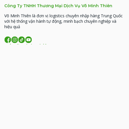
Công Ty TNHH Thương Mại Dịch Vụ Võ Minh Thiên
Võ Minh Thiên là đơn vị logistics chuyên nhập hàng Trung Quốc
với hệ thống vận hành tự động, minh bạch chuyên nghiệp và
hiệu quả
Về Võ Minh Thiên
MST: 0314926338
93 Hoàng Văn Thái, Phường Phương Liệt, TP. Hà
Nội
206 Đồng Đen, phường Tân Bình, TP.HCM
09:00 - 18:00 (T2- T7)
lienhe@vominhthien.com
1900 2017
Liên kết nhanh
Giới thiệu
Dịch vụ
Bảng giá
Hướng dẫn