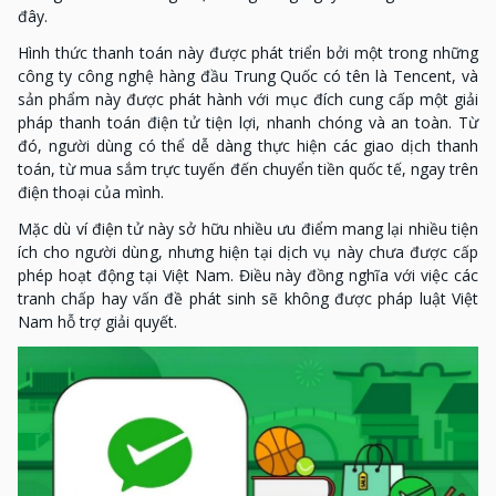
đây.
Hình thức thanh toán này được phát triển bởi một trong những
công ty công nghệ hàng đầu Trung Quốc có tên là Tencent, và
sản phẩm này được phát hành với mục đích cung cấp một giải
pháp thanh toán điện tử tiện lợi, nhanh chóng và an toàn. Từ
đó, người dùng có thể dễ dàng thực hiện các giao dịch thanh
toán, từ mua sắm trực tuyến đến chuyển tiền quốc tế, ngay trên
điện thoại của mình.
Mặc dù ví điện tử này sở hữu nhiều ưu điểm mang lại nhiều tiện
ích cho người dùng, nhưng hiện tại dịch vụ này chưa được cấp
phép hoạt động tại Việt Nam. Điều này đồng nghĩa với việc các
tranh chấp hay vấn đề phát sinh sẽ không được pháp luật Việt
Nam hỗ trợ giải quyết.