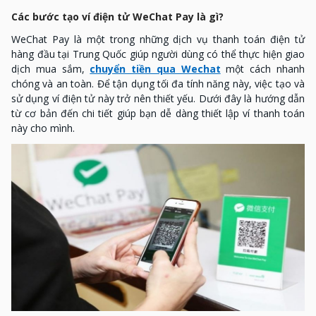
Các bước tạo ví điện tử WeChat Pay là gì?
WeChat Pay là một trong những dịch vụ thanh toán điện tử
hàng đầu tại Trung Quốc giúp người dùng có thể thực hiện giao
dịch mua sắm,
chuyển tiền qua Wechat
một cách nhanh
chóng và an toàn. Để tận dụng tối đa tính năng này, việc tạo và
sử dụng ví điện tử này trở nên thiết yếu. Dưới đây là hướng dẫn
từ cơ bản đến chi tiết giúp bạn dễ dàng thiết lập ví thanh toán
này cho mình.