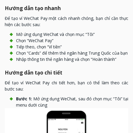
Hướng dẫn tạo nhanh
Để tạo ví WeChat Pay một cách nhanh chóng, bạn chỉ cần thực
hiện các bước sau:
Mở ứng dụng WeChat và chọn mục “Tôi”
Chọn “WeChat Pay”
Tiếp theo, chọn “Ví tiền”
Chọn “Cards” để thêm thẻ ngân hàng Trung Quốc của bạn
Nhập thông tin thẻ ngân hàng và chọn “Hoàn thành”
Hướng dẫn tạo chi tiết
Để tạo ví WeChat Pay chi tiết hơn, bạn có thể làm theo các
bước sau:
Bước 1:
Mở ứng dụng WeChat, sau đó chọn mục “Tôi” tại
menu dưới cùng