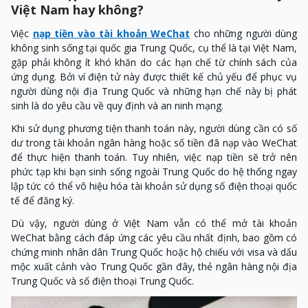
Việt Nam hay không?
Việc
nạp tiền vào tài khoản WeChat
cho những người dùng
không sinh sống tại quốc gia Trung Quốc, cụ thể là tại Việt Nam,
gặp phải không ít khó khăn do các hạn chế từ chính sách của
ứng dụng. Bởi ví điện tử này được thiết kế chủ yếu để phục vụ
người dùng nội địa Trung Quốc và những hạn chế này bị phát
sinh là do yêu cầu về quy định và an ninh mạng.
Khi sử dụng phương tiện thanh toán này, người dùng cần có số
dư trong tài khoản ngân hàng hoặc số tiền đã nạp vào WeChat
để thực hiện thanh toán. Tuy nhiên, việc nạp tiền sẽ trở nên
phức tạp khi bạn sinh sống ngoài Trung Quốc do hệ thống ngay
lập tức có thể vô hiệu hóa tài khoản sử dụng số điện thoại quốc
tế để đăng ký.
Dù vậy, người dùng ở Việt Nam vẫn có thể mở tài khoản
WeChat bằng cách đáp ứng các yêu cầu nhất định, bao gồm có
chứng minh nhân dân Trung Quốc hoặc hộ chiếu với visa và dấu
mộc xuất cảnh vào Trung Quốc gần đây, thẻ ngân hàng nội địa
Trung Quốc và số điện thoại Trung Quốc.