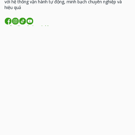
với hệ thống vận hành tự động, minh bạch chuyên nghiệp và
hiệu quả
Về Võ Minh Thiên
MST: 0314926338
93 Hoàng Văn Thái, Phường Phương Liệt, TP. Hà
Nội
206 Đồng Đen, phường Tân Bình, TP.HCM
09:00 - 18:00 (T2- T7)
lienhe@vominhthien.com
1900 2017
Liên kết nhanh
Giới thiệu
Dịch vụ
Bảng giá
Hướng dẫn
Tin tức
FAQs
Liên hệ