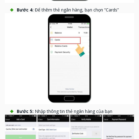
Bước 4:
Để thêm thẻ ngân hàng, bạn chọn “Cards”
Bước 5:
Nhập thông tin thẻ ngân hàng của bạn