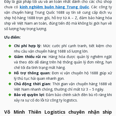
Đây là giải pháp tối ưu và an toàn nhất dành cho các chủ shop
chưa có
kinh nghiệm buôn hàng Trung Quốc
. Các công ty
vận chuyển hàng Trung Quốc 1688 uy tín sẽ cung cấp dịch vụ
ship hộ hàng 1688 trọn gói, hỗ trợ từ A – Z, đảm bảo hàng hóa
ship về Việt Nam an toàn, đúng tiến độ mà không bị giới hạn về
số lượng hay trọng lượng.
Ưu điểm:
Chi phí hợp lý:
Mức cước phí cạnh tranh, tiết kiệm cho
nhu cầu vận chuyển hàng 1688 số lượng lớn.
Giảm thiểu rủi ro:
Hàng hóa được quản lý nghiêm ngặt
và theo dõi dễ dàng trên hệ thống quản lý đơn riêng, hạn
chế tối đa tình trạng mất hàng.
Hỗ trợ thông quan:
Đơn vị vận chuyển hộ 1688 giúp xử
lý thủ tục hải quan nhanh gọn.
Chủ động thời gian:
Thời gian vận chuyển hàng 1688 về
Việt Nam nhanh chóng, thường chỉ mất từ 3 – 5 ngày.
Bảo vệ quyền lợi
: Đảm bảo chính sách đền bù rõ ràng khi
xảy ra sự cố do lỗi từ công ty logistics.
Võ Minh Thiên Logistics chuyên nhận ship