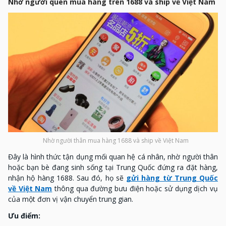
Nhờ người quen mua hàng trên 1688 và ship về Việt Nam
Nhờ người thân mua hàng 1688 và ship về Việt Nam
Đây là hình thức tận dụng mối quan hệ cá nhân, nhờ người thân
hoặc bạn bè đang sinh sống tại Trung Quốc đứng ra đặt hàng,
nhận hộ hàng 1688. Sau đó, họ sẽ
gửi hàng từ Trung Quốc
về Việt Nam
thông qua đường bưu điện hoặc sử dụng dịch vụ
của một đơn vị vận chuyển trung gian.
Ưu điểm: