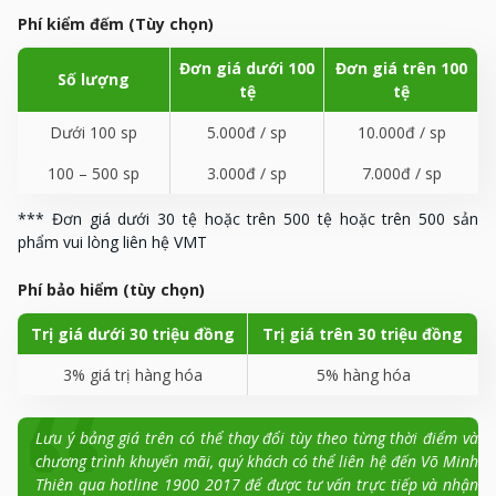
Phí kiểm đếm (Tùy chọn)
Đơn giá dưới 100
Đơn giá trên 100
Số lượng
tệ
tệ
Dưới 100 sp
5.000đ / sp
10.000đ / sp
100 – 500 sp
3.000đ / sp
7.000đ / sp
*** Đơn giá dưới 30 tệ hoặc trên 500 tệ hoặc trên 500 sản
phẩm vui lòng liên hệ VMT
Phí bảo hiểm (tùy chọn)
Trị giá dưới 30 triệu đồng
Trị giá trên 30 triệu đồng
3% giá trị hàng hóa
5% hàng hóa
Lưu ý bảng giá trên có thể thay đổi tùy theo từng thời điểm và
chương trình khuyến mãi, quý khách có thể liên hệ đến Võ Minh
Thiên qua hotline 1900 2017 để được tư vấn trực tiếp và nhận