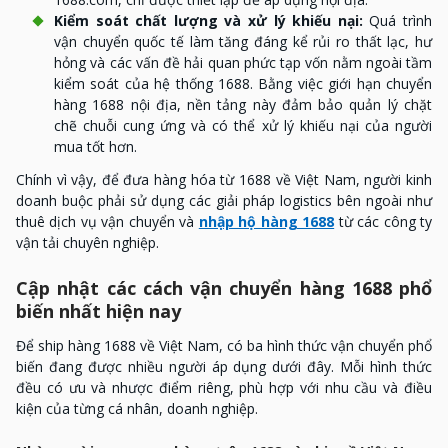
Kiểm soát chất lượng và xử lý khiếu nại:
Quá trình
vận chuyển quốc tế làm tăng đáng kể rủi ro thất lạc, hư
hỏng và các vấn đề hải quan phức tạp vốn nằm ngoài tầm
kiểm soát của hệ thống 1688. Bằng việc giới hạn chuyển
hàng 1688 nội địa, nền tảng này đảm bảo quản lý chặt
chẽ chuỗi cung ứng và có thể xử lý khiếu nại của người
mua tốt hơn.
Chính vì vậy, để đưa hàng hóa từ 1688 về Việt Nam, người kinh
doanh buộc phải sử dụng các giải pháp logistics bên ngoài như
thuê dịch vụ vận chuyển và
nhập hộ hàng 1688
từ các công ty
vận tải chuyên nghiệp.
Cập nhật các cách vận chuyển hàng 1688 phổ
biến nhất hiện nay
Để ship hàng 1688 về Việt Nam, có ba hình thức vận chuyển phổ
biến đang được nhiều người áp dụng dưới đây. Mỗi hình thức
đều có ưu và nhược điểm riêng, phù hợp với nhu cầu và điều
kiện của từng cá nhân, doanh nghiệp.