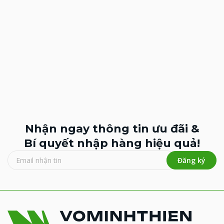
Nhận ngay thông tin ưu đãi &
Bí quyết nhập hàng hiệu quả!
Đăng ký