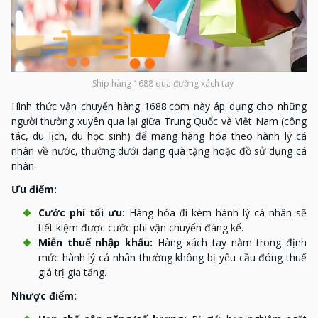
Ship hàng 1688 qua đường xách tay
Hình thức vận chuyển hàng 1688.com này áp dụng cho những
người thường xuyên qua lại giữa Trung Quốc và Việt Nam (công
tác, du lịch, du học sinh) để mang hàng hóa theo hành lý cá
nhân về nước, thường dưới dạng quà tặng hoặc đồ sử dụng cá
nhân.
Ưu điểm:
Cước phí tối ưu:
Hàng hóa đi kèm hành lý cá nhân sẽ
tiết kiệm được cước phí vận chuyển đáng kể.
Miễn thuế nhập khẩu:
Hàng xách tay nằm trong định
mức hành lý cá nhân thường không bị yêu cầu đóng thuế
giá trị gia tăng.
Nhược điểm: