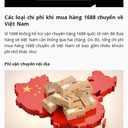
Các loại chi phí khi mua hàng 1688 chuyển về
Việt Nam
Vì 1688 không hỗ trợ vận chuyển hàng 1688 quốc tế nên để đưa
hàng về Việt Nam cần thông qua hai chặng. Do đó, tổng chi phí
mua hàng 1688 chuyển về Việt Nam sẽ bao gồm nhiều khoản
phí nhỏ khác như:
Phí vận chuyển nội địa