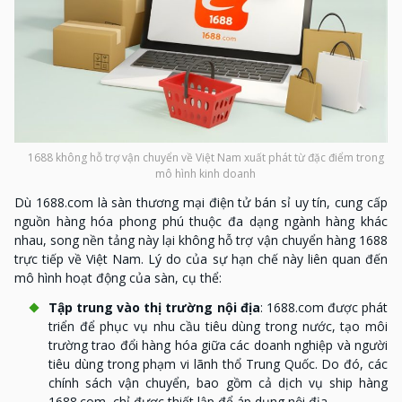
1688 không hỗ trợ vận chuyển về Việt Nam xuất phát từ đặc điểm trong
mô hình kinh doanh
Dù 1688.com là sàn thương mại điện tử bán sỉ uy tín, cung cấp
nguồn hàng hóa phong phú thuộc đa dạng ngành hàng khác
nhau, song nền tảng này lại không hỗ trợ vận chuyển hàng 1688
trực tiếp về Việt Nam. Lý do của sự hạn chế này liên quan đến
mô hình hoạt động của sàn, cụ thể:
Tập trung vào thị trường nội địa
: 1688.com được phát
triển để phục vụ nhu cầu tiêu dùng trong nước, tạo môi
trường trao đổi hàng hóa giữa các doanh nghiệp và người
tiêu dùng trong phạm vi lãnh thổ Trung Quốc. Do đó, các
chính sách vận chuyển, bao gồm cả dịch vụ ship hàng
1688.com, chỉ được thiết lập để áp dụng nội địa.