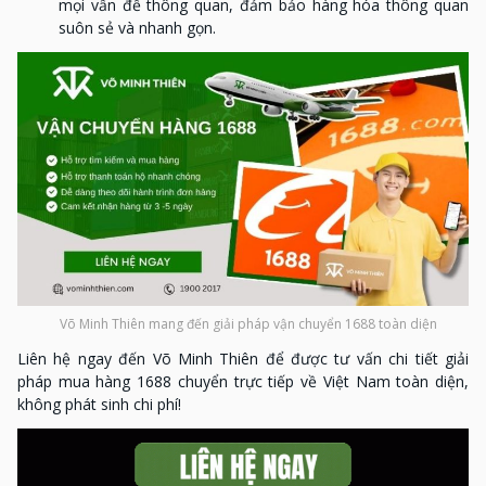
mọi vấn đề thông quan, đảm bảo hàng hóa thông quan
suôn sẻ và nhanh gọn.
Võ Minh Thiên mang đến giải pháp vận chuyển 1688 toàn diện
Liên hệ ngay đến Võ Minh Thiên để được tư vấn chi tiết giải
pháp mua hàng 1688 chuyển trực tiếp về Việt Nam toàn diện,
không phát sinh chi phí!