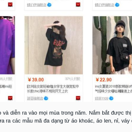
và diễn ra vào mọi mùa trong năm. Nắm bắt được thị
đưa ra các mẫu mã đa dạng từ áo khoác, áo len, nỉ, váy