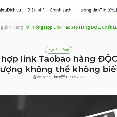
hiệu
Dịch vụ
Biểu phí
Chính sách
Hướng dẫn
Tin tức
L
guồn Hàng
Tổng Hợp Link Taobao Hàng ĐỘC, Chất L
Nguồn hàng
hợp link Taobao hàng ĐỘC
lượng không thể không biế
Võ Minh Thiên
18/07/2025