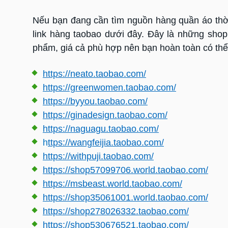
Nếu bạn đang cần tìm nguồn hàng quần áo thời
link hàng taobao dưới đây. Đây là những shop 
phẩm, giá cả phù hợp nên bạn hoàn toàn có thể
https://neato.taobao.com/
https://greenwomen.taobao.com/
https://byyou.taobao.com/
https://ginadesign.taobao.com/
https://naguagu.taobao.com/
h
ttps://wangfeijia.taobao.com/
https://withpuji.taobao.com/
https://shop57099706.world.taobao.com/
https://msbeast.world.taobao.com/
https://shop35061001.world.taobao.com/
https://shop278026332.taobao.com/
https://shop530676521.taobao.com/