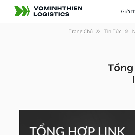
Giới t
Trang Chủ
Tin Tức
N
Tổng 