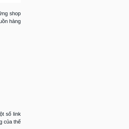
hững shop
guồn hàng
t số link
g của thế