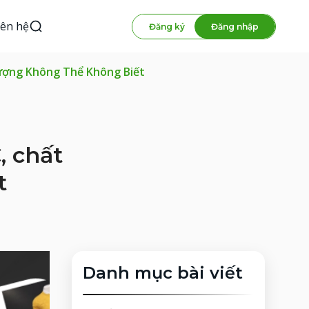
iên hệ
Đăng ký
Đăng nhập
ượng Không Thể Không Biết
, chất
t
Danh mục bài viết