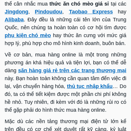
thể cân nhắc mua
thức ăn chó mèo giá sỉ
tại các
Jingdong
,
Pindoudou
,
Taobao Express
hay
Alibaba
. Đây đều là những cái tên lớn của Trung
Quốc, nên chúng ta hoàn toàn có cơ hội tìm được
phụ kiện chó mèo
hay thức ăn cưng với mức giá
hợp lý, phù hợp cho mô hình kinh doanh, buôn bán.
Về cơ bản, mua hàng online là một trong những
phương án khá hiệu quả và tiện lợi, bạn có thể dễ
dàng
săn hàng giá rẻ trên các trang thương mại
này. Bạn hoàn toàn không cần quan tâm đến việc đi
lại, vận chuyển hàng hóa,
thủ tục nhập khẩu
… Do
đó, ta có thể tiết kiệm được một phần chi phí không
hề nhỏ. Tuy nhiên, đi kèm với đó là những rủi ro có
thể gặp phải do hình thức mua hàng online.
Mặc dù các nền tảng thương mại điện tử lớn kể
trên đều có cơ chế xét duyệt rất kỹ càng, kỷ luật