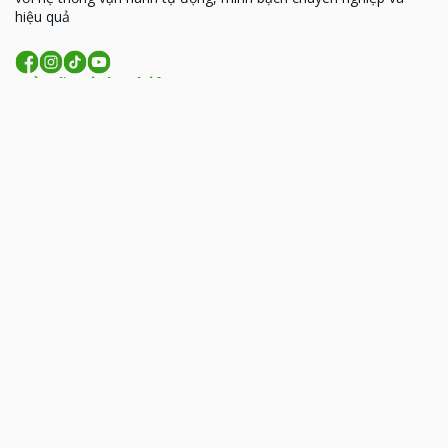
hiệu quả
Về Võ Minh Thiên
MST: 0314926338
93 Hoàng Văn Thái, Phường Phương Liệt, TP. Hà
Nội
206 Đồng Đen, phường Tân Bình, TP.HCM
09:00 - 18:00 (T2- T7)
lienhe@vominhthien.com
1900 2017
Liên kết nhanh
Giới thiệu
Dịch vụ
Bảng giá
Hướng dẫn
Tin tức
FAQs
Liên hệ