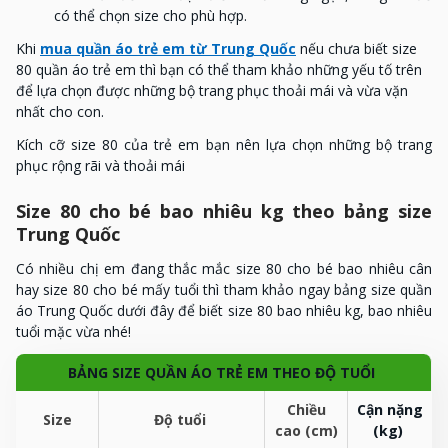
có thể chọn size cho phù hợp.
Khi
mua quần áo trẻ em từ Trung Quốc
nếu chưa biết size
80 quần áo trẻ em thì bạn có thể tham khảo những yếu tố trên
để lựa chọn được những bộ trang phục thoải mái và vừa vặn
nhất cho con.
Kích cỡ size 80 của trẻ em bạn nên lựa chọn những bộ trang
phục rộng rãi và thoải mái
Size 80 cho bé bao nhiêu kg theo bảng size
Trung Quốc
Có nhiều chị em đang thắc mắc size 80 cho bé bao nhiêu cân
hay size 80 cho bé mấy tuổi thì tham khảo ngay bảng size quần
áo Trung Quốc dưới đây để biết size 80 bao nhiêu kg, bao nhiêu
tuổi mặc vừa nhé!
BẢNG SIZE QUẦN ÁO TRẺ EM THEO ĐỘ TUỔI
Chiều
Cận nặng
Size
Độ tuổi
cao (cm)
(kg)