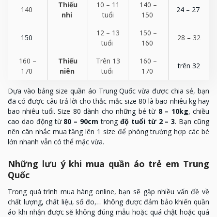
Thiếu
10 – 11
140 –
140
24 – 27
nhi
tuổi
150
12 – 13
150 –
150
28 – 32
tuổi
160
160 –
Thiếu
Trên 13
160 –
trên 32
170
niên
tuổi
170
Dựa vào bảng size quần áo Trung Quốc vừa được chia sẻ, bạn
đã có được câu trả lời cho thắc mắc size 80 là bao nhiêu kg hay
bao nhiêu tuổi. Size 80 dành cho những bé từ
8 – 10kg
, chiều
cao dao động từ
80 – 90cm
trong
độ tuổi từ 2 – 3
. Bạn cũng
nên cân nhắc mua tăng lên 1 size để phòng trường hợp các bé
lớn nhanh vẫn có thể mặc vừa.
Những lưu ý khi mua quần áo trẻ em Trung
Quốc
Trong quá trình mua hàng online, bạn sẽ gặp nhiều vấn đề về
chất lượng, chất liệu, số đo,… không được đảm bảo khiến quần
áo khi nhận được sẽ không đúng mẫu hoặc quá chật hoặc quá