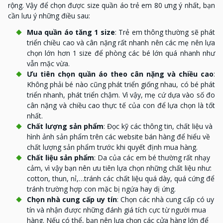
rộng. Vậy để chọn được size quần áo trẻ em 80 ưng ý nhất, bạn
cần lưu ý những điều sau:
Mua quần áo tăng 1 size
: Trẻ em thông thường sẽ phát
triển chiều cao và cân nặng rất nhanh nên các mẹ nên lựa
chọn lớn hơn 1 size để phòng các bé lớn quá nhanh như
vẫn mặc vừa.
Ưu tiên chọn quần áo theo cân nặng và chiều cao
:
Không phải bé nào cũng phát triển giống nhau, có bé phát
triển nhanh, phát triển chậm. Vì vậy, mẹ cứ dựa vào số đo
cân nặng và chiều cao thực tế của con để lựa chọn là tốt
nhất.
Chất lượng sản phẩm
: Đọc kỹ các thông tin, chất liệu và
hình ảnh sản phẩm trên các website bán hàng để hiểu về
chất lượng sản phẩm trước khi quyết định mua hàng.
Chất liệu sản phẩm
: Da của các em bé thường rất nhạy
cảm, vì vậy bạn nên ưu tiên lựa chọn những chất liệu như:
cotton, thun, nỉ,…tránh các chất liệu quá dày, quá cứng để
tránh trường hợp con mặc bị ngứa hay dị ứng.
Chọn nhà cung cấp uy tín
: Chọn các nhà cung cấp có uy
tín và nhận được những đánh giá tích cực từ người mua
hàng. Nếu có thể, bạn nên lựa chọn các cửa hàng lớn để