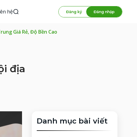
iên hệ
Đăng ký
Đăng nhập
rung Giá Rẻ, Độ Bền Cao
i địa
Danh mục bài viết