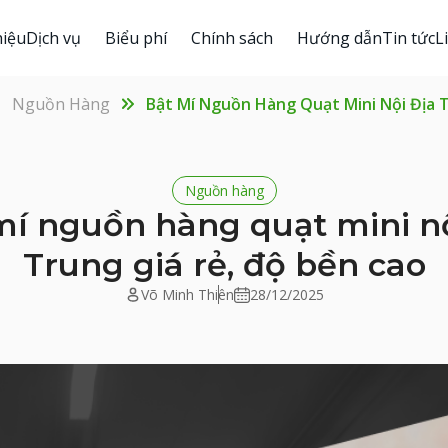
hiệu
Dịch vụ
Biểu phí
Chính sách
Hướng dẫn
Tin tức
L
Nguồn Hàng
Bật Mí Nguồn Hàng Quạt Mini Nội Địa T
Nguồn hàng
mí nguồn hàng quạt mini nộ
Trung giá rẻ, độ bền cao
Võ Minh Thiên
28/12/2025