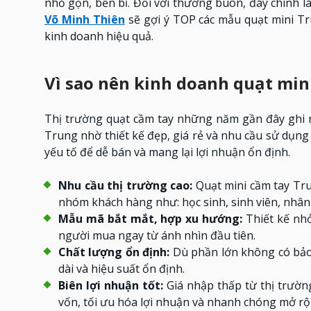
nhỏ gọn, bền bỉ. Đối với thương buôn, đây chính là
Võ Minh Thiên
sẽ gợi ý TOP các mẫu quạt mini T
kinh doanh hiệu quả.
Vì sao nên kinh doanh quạt min
Thị trường quạt cầm tay những năm gần đây ghi n
Trung nhờ thiết kế đẹp, giá rẻ và nhu cầu sử dụng
yếu tố để dễ bán và mang lại lợi nhuận ổn định.
Nhu cầu thị trường cao:
Quạt mini cầm tay Tr
nhóm khách hàng như: học sinh, sinh viên, nhân
Mẫu mã bắt mắt, hợp xu hướng:
Thiết kế nhỏ
người mua ngay từ ánh nhìn đầu tiên.
Chất lượng ổn định:
Dù phần lớn không có bảo 
dài và hiệu suất ổn định.
Biên lợi nhuận tốt:
Giá nhập thấp từ thị trườn
vốn, tối ưu hóa lợi nhuận và nhanh chóng mở r