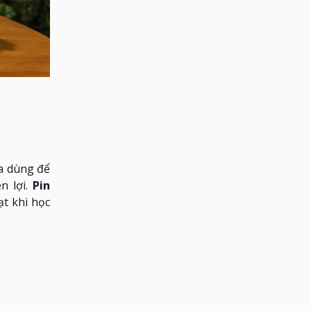
a dùng để
n lợi.
Pin
t khi học