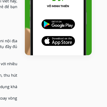
 viết này,
rẻ để bạn
i nội địa
 tụ đầy đủ
với nhiều
n, thu hút
 dụng khá
 xoay vòng