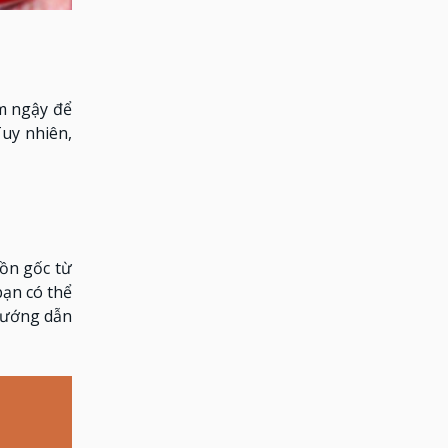
m ngậy để
uy nhiên,
uồn gốc từ
bạn có thể
hướng dẫn