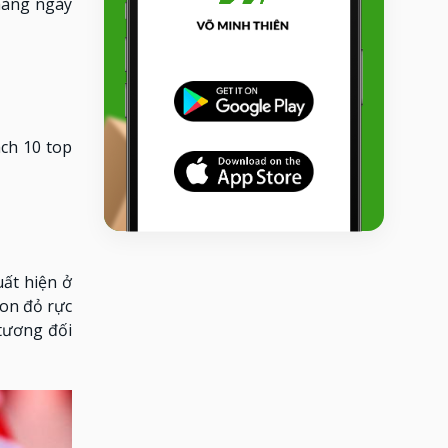
hàng ngày
ách 10 top
ất hiện ở
lon đỏ rực
tương đối