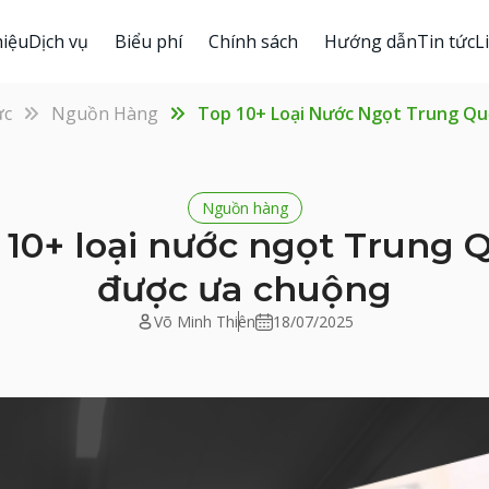
hiệu
Dịch vụ
Biểu phí
Chính sách
Hướng dẫn
Tin tức
L
ức
Nguồn Hàng
Top 10+ Loại Nước Ngọt Trung Q
Nguồn hàng
 10+ loại nước ngọt Trung 
được ưa chuộng
Võ Minh Thiên
18/07/2025