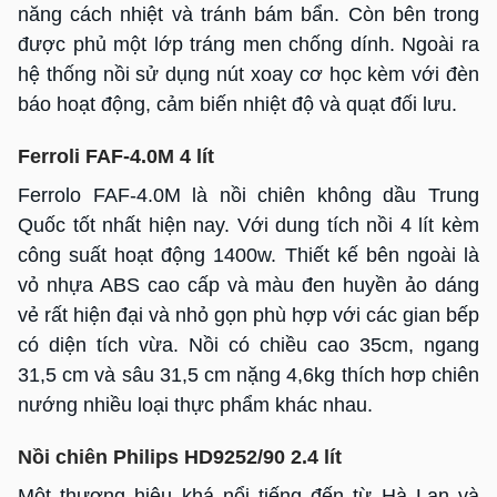
năng cách nhiệt và tránh bám bẩn. Còn bên trong
được phủ một lớp tráng men chống dính. Ngoài ra
hệ thống nồi sử dụng nút xoay cơ học kèm với đèn
báo hoạt động, cảm biến nhiệt độ và quạt đối lưu.
Ferroli FAF-4.0M 4 lít
Ferrolo FAF-4.0M là nồi chiên không dầu Trung
Quốc tốt nhất hiện nay. Với dung tích nồi 4 lít kèm
công suất hoạt động 1400w. Thiết kế bên ngoài là
vỏ nhựa ABS cao cấp và màu đen huyền ảo dáng
vẻ rất hiện đại và nhỏ gọn phù hợp với các gian bếp
có diện tích vừa. Nồi có chiều cao 35cm, ngang
31,5 cm và sâu 31,5 cm nặng 4,6kg thích hơp chiên
nướng nhiều loại thực phẩm khác nhau.
Nồi chiên Philips HD9252/90 2.4 lít
Một thương hiệu khá nổi tiếng đến từ Hà Lan và