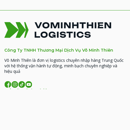
Công Ty TNHH Thương Mại Dịch Vụ Võ Minh Thiên
Võ Minh Thiên là đơn vị logistics chuyên nhập hàng Trung Quốc
với hệ thống vận hành tự động, minh bạch chuyên nghiệp và
hiệu quả
Về Võ Minh Thiên
MST: 0314926338
93 Hoàng Văn Thái, Phường Phương Liệt, TP. Hà
Nội
206 Đồng Đen, phường Tân Bình, TP.HCM
09:00 - 18:00 (T2- T7)