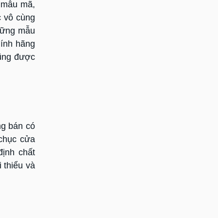
o mẫu mã,
c vô cùng
những mẫu
hính hãng
cũng được
ng bán có
 chục cửa
định chất
 thiểu và