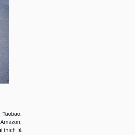
n Taobao.
n Amazon,
 thích là