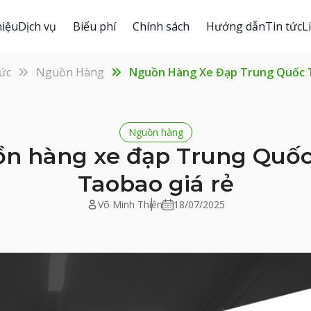
hiệu
Dịch vụ
Biểu phí
Chính sách
Hướng dẫn
Tin tức
L
ức
Nguồn Hàng
Nguồn Hàng Xe Đạp Trung Quốc T
Nguồn hàng
n hàng xe đạp Trung Quốc
Taobao giá rẻ
Võ Minh Thiên
18/07/2025