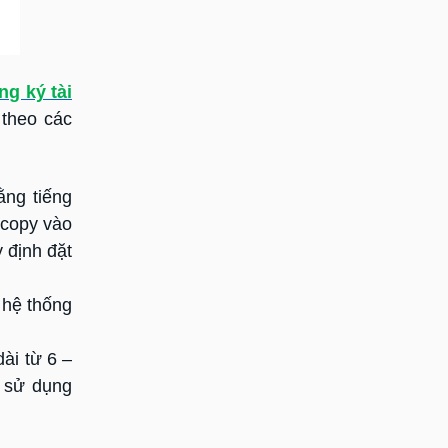
ng ký tài
 theo các
ằng tiếng
 copy vào
y định đặt
 hệ thống
ài từ 6 –
ể sử dụng