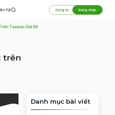
iên hệ
Đăng ký
Đăng nhập
rên Taobao Giá Rẻ
 trên
Danh mục bài viết