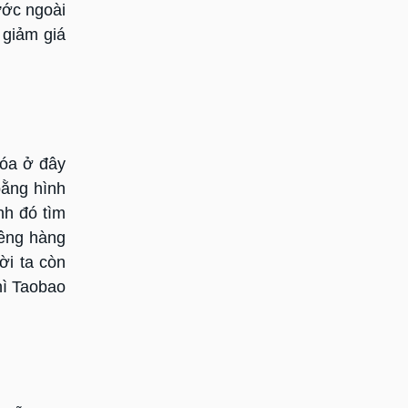
ước ngoài
 giảm giá
hóa ở đây
bằng hình
nh đó tìm
iêng hàng
ời ta còn
hì Taobao