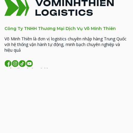
Công Ty TNHH Thương Mại Dịch Vụ Võ Minh Thiên
Võ Minh Thiên là đơn vị logistics chuyên nhập hàng Trung Quốc
với hệ thống vận hành tự động, minh bạch chuyên nghiệp và
hiệu quả
Về Võ Minh Thiên
MST: 0314926338
93 Hoàng Văn Thái, Phường Phương Liệt, TP. Hà
Nội
206 Đồng Đen, phường Tân Bình, TP.HCM
09:00 - 18:00 (T2- T7)
lienhe@vominhthien.com
1900 2017
Liên kết nhanh