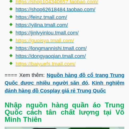
https://shop104340657.taobao.com/
https://shop62618484.taobao.com/
https://feinz.tmall.com/
https://yilina.tmall.com/
https://jinlvyinlou.tmall.com/
https://guoisya.tmall.com/
https://longmannishi.tmall.com/
https://dongyaoqian.tmall.com/
https://baiyuefs.tmall.com/
==== Xem thêm:
Nguồn hàng đồ cổ trang Trung
Quốc được nhiều người săn đó
,
Kinh nghiệm
đánh hàng đồ Cosplay giá rẻ Trung Quốc
Nhập nguồn hàng quần áo Trung
Quốc cách tân chất lượng tại Võ
Minh Thiên