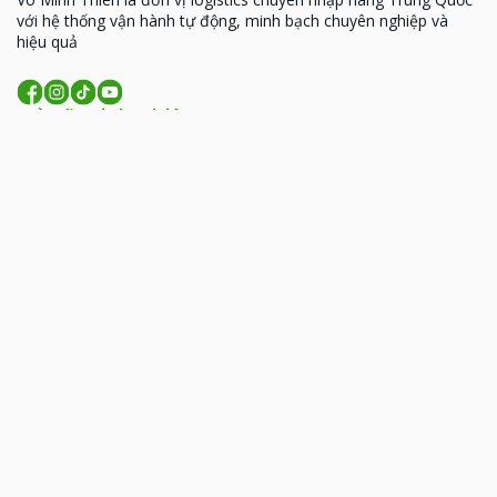
với hệ thống vận hành tự động, minh bạch chuyên nghiệp và
hiệu quả
Về Võ Minh Thiên
MST: 0314926338
93 Hoàng Văn Thái, Phường Phương Liệt, TP. Hà
Nội
206 Đồng Đen, phường Tân Bình, TP.HCM
09:00 - 18:00 (T2- T7)
lienhe@vominhthien.com
1900 2017
Liên kết nhanh
Giới thiệu
Dịch vụ
Bảng giá
Hướng dẫn
Tin tức
FAQs
Liên hệ