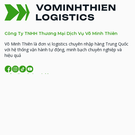
Công Ty TNHH Thương Mại Dịch Vụ Võ Minh Thiên
Võ Minh Thiên là đơn vị logistics chuyên nhập hàng Trung Quốc
với hệ thống vận hành tự động, minh bạch chuyên nghiệp và
hiệu quả
Về Võ Minh Thiên
MST: 0314926338
93 Hoàng Văn Thái, Phường Phương Liệt, TP. Hà
Nội
206 Đồng Đen, phường Tân Bình, TP.HCM
09:00 - 18:00 (T2- T7)
lienhe@vominhthien.com
1900 2017
Liên kết nhanh