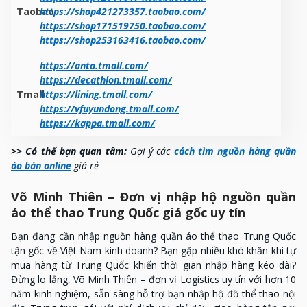
Taobao
https://shop421273357.taobao.com/
https://shop171519750.taobao.com/
https://shop253163416.taobao.com/
https://anta.tmall.com/
https://decathlon.tmall.com/
Tmall
https://lining.tmall.com/
https://vfuyundong.tmall.com/
https://kappa.tmall.com/
>> Có thể bạn quan tâm:
Gợi ý các
cách tìm nguồn hàng quần
áo bán online
giá rẻ
Võ Minh Thiên – Đơn vị nhập hộ nguồn quần
áo thể thao Trung Quốc giá gốc uy tín
Bạn đang cần nhập nguồn hàng quần áo thể thao Trung Quốc
tận gốc về Việt Nam kinh doanh? Bạn gặp nhiều khó khăn khi tự
mua hàng từ Trung Quốc khiến thời gian nhập hàng kéo dài?
Đừng lo lắng, Võ Minh Thiên – đơn vị Logistics uy tín với hơn 10
năm kinh nghiệm, sẵn sàng hỗ trợ bạn nhập hộ đồ thể thao nội