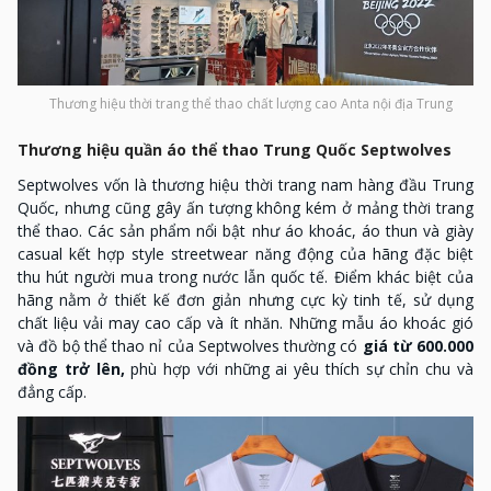
Thương hiệu thời trang thể thao chất lượng cao Anta nội địa Trung
Thương hiệu quần áo thể thao Trung Quốc Septwolves
Septwolves vốn là thương hiệu thời trang nam hàng đầu Trung
Quốc, nhưng cũng gây ấn tượng không kém ở mảng thời trang
thể thao. Các sản phẩm nổi bật như áo khoác, áo thun và giày
casual kết hợp style streetwear năng động của hãng đặc biệt
thu hút người mua trong nước lẫn quốc tế. Điểm khác biệt của
hãng nằm ở thiết kế đơn giản nhưng cực kỳ tinh tế, sử dụng
chất liệu vải may cao cấp và ít nhăn. Những mẫu áo khoác gió
và đồ bộ thể thao nỉ của Septwolves thường có
giá từ 600.000
đồng trở lên,
phù hợp với những ai yêu thích sự chỉn chu và
đẳng cấp.