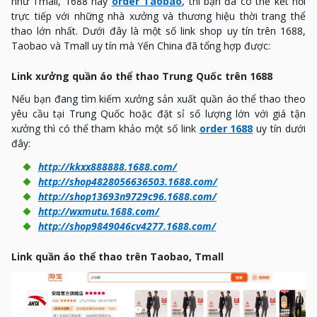
như Tmall, 1688 hay
order Taobao
, thì bạn đã có thể kết nối
trực tiếp với những nhà xưởng và thương hiệu thời trang thể
thao lớn nhất. Dưới đây là một số link shop uy tín trên 1688,
Taobao và Tmall uy tín mà Yến China đã tổng hợp được:
Link xưởng quần áo thể thao Trung Quốc trên 1688
Nếu bạn đang tìm kiếm xưởng sản xuất quần áo thể thao theo
yêu cầu tại Trung Quốc hoặc đặt sỉ số lượng lớn với giá tận
xưởng thì có thể tham khảo một số link
order 1688
uy tín dưới
đây:
http://kkxx888888.1688.com/
http://shop4828056636503.1688.com/
http://shop13693n9729c96.1688.com/
http://wxmutu.1688.com/
http://shop9849046cv4277.1688.com/
Link quần áo thể thao trên Taobao, Tmall