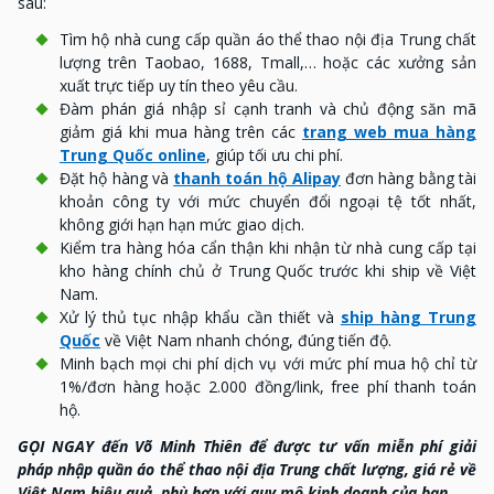
sau:
Tìm hộ nhà cung cấp quần áo thể thao nội địa Trung chất
lượng trên Taobao, 1688, Tmall,… hoặc các xưởng sản
xuất trực tiếp uy tín theo yêu cầu.
Đàm phán giá nhập sỉ cạnh tranh và chủ động săn mã
giảm giá khi mua hàng trên các
trang web mua hàng
Trung Quốc online
, giúp tối ưu chi phí.
Đặt hộ hàng và
thanh toán hộ Alipay
đơn hàng bằng tài
khoản công ty với mức chuyển đổi ngoại tệ tốt nhất,
không giới hạn hạn mức giao dịch.
Kiểm tra hàng hóa cẩn thận khi nhận từ nhà cung cấp tại
kho hàng chính chủ ở Trung Quốc trước khi ship về Việt
Nam.
Xử lý thủ tục nhập khẩu cần thiết và
ship hàng Trung
Quốc
về Việt Nam nhanh chóng, đúng tiến độ.
Minh bạch mọi chi phí dịch vụ với mức phí mua hộ chỉ từ
1%/đơn hàng hoặc 2.000 đồng/link, free phí thanh toán
hộ.
GỌI NGAY đến Võ Minh Thiên để được tư vấn miễn phí giải
pháp nhập quần áo thể thao nội địa Trung chất lượng, giá rẻ về
Việt Nam hiệu quả, phù hợp với quy mô kinh doanh của bạn.