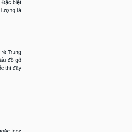
 Đặc biệt
 lượng là
 rẻ Trung
hẩu đồ gỗ
c thì đây
hoặc inox