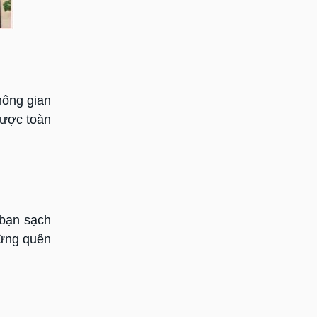
hông gian
được toàn
 bạn sạch
đừng quên