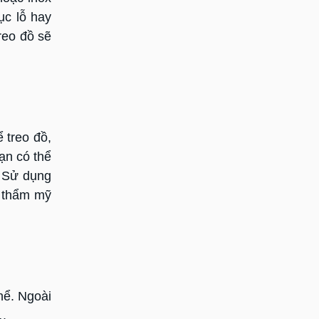
ục lỗ hay
reo đồ sẽ
 treo đồ,
ạn có thể
. Sử dụng
h thẩm mỹ
hể. Ngoài
….