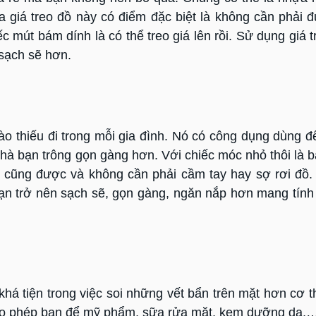
a giá treo đồ này có điểm đặc biệt là không cần phải đ
mút bám dính là có thể treo giá lên rồi. Sử dụng giá t
sạch sẽ hơn.
o thiếu đi trong mỗi gia đình. Nó có công dụng dùng để
à bạn trông gọn gàng hơn. Với chiếc móc nhỏ thôi là b
ào cũng được và không cần phải cầm tay hay sợ rơi đồ
ạn trở nên sạch sẽ, gọn gàng, ngăn nắp hơn mang tín
há tiện trong việc soi những vết bẩn trên mặt hơn cơ t
 cho phép bạn để mỹ phẩm, sữa rửa mặt, kem dưỡng da,