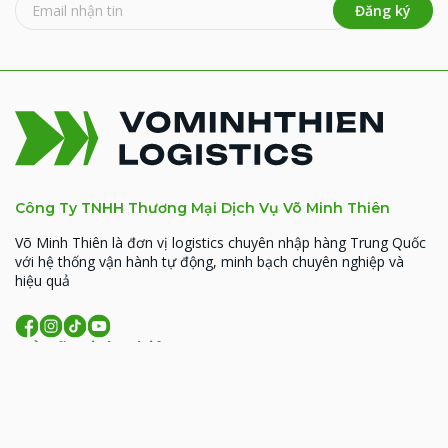
Đăng ký
Công Ty TNHH Thương Mại Dịch Vụ Võ Minh Thiên
Võ Minh Thiên là đơn vị logistics chuyên nhập hàng Trung Quốc
với hệ thống vận hành tự động, minh bạch chuyên nghiệp và
hiệu quả
Về Võ Minh Thiên
MST: 0314926338
93 Hoàng Văn Thái, Phường Phương Liệt, TP. Hà
Nội
206 Đồng Đen, phường Tân Bình, TP.HCM