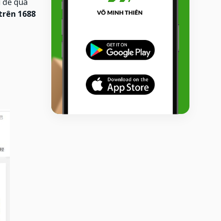
 để quá
trên 1688