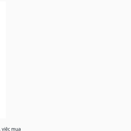
, việc mua