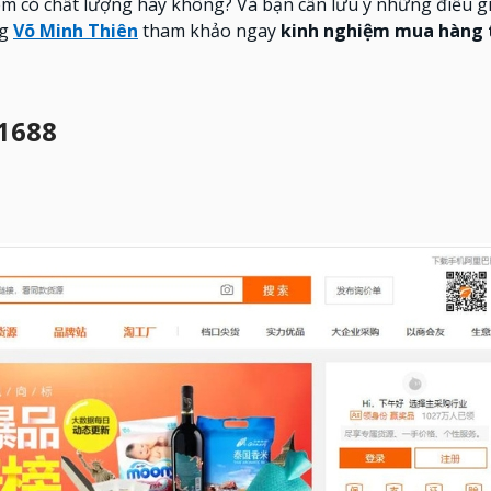
 có chất lượng hay không? Và bạn cần lưu ý những điều gì
ng
Võ Minh Thiên
tham khảo ngay
kinh nghiệm mua hàng 
 1688