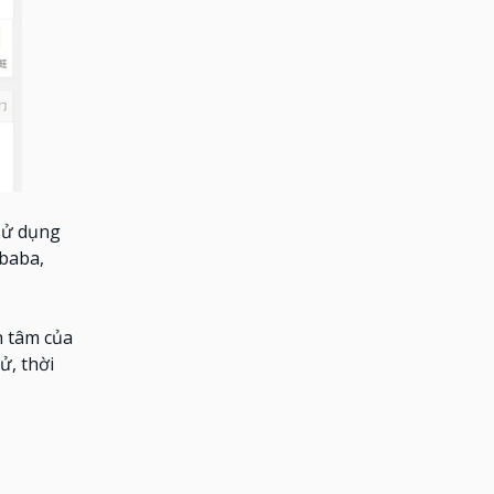
sử dụng
ibaba,
n tâm của
ử, thời