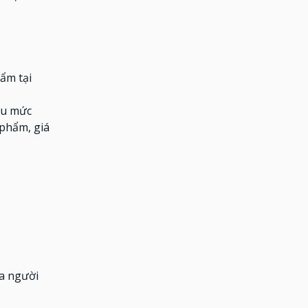
ẩm tại
ều mức
 phẩm, giá
ủa người