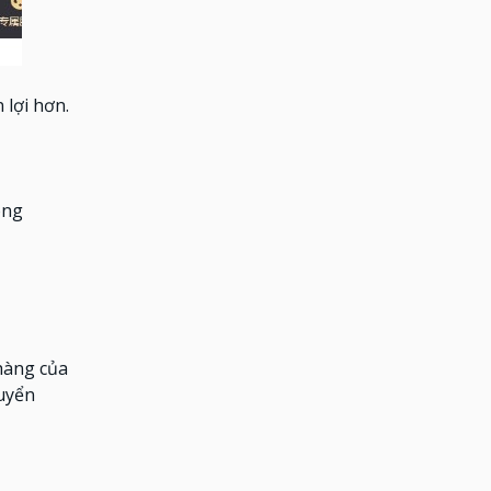
 lợi hơn.
ong
hàng của
huyển