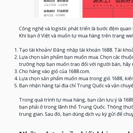
Công nghệ và logistic phát triển là bước đệm quan 
Khi bạn ở Việt và muốn tự mua hàng trên trang web
Tạo tài khoản/ Đăng nhập tài khoản 1688. Tài kho
Lựa chọn sản phẩm bạn muốn mua. Chọn các thuộc 
trường hợp bạn muốn trao đổi với người bán, hãy
Cho hàng vào giỏ của 1688.com.
Lựa chọn sản phẩm muốn mua trong giỏ 1688, kiểm 
Bạn nhận hàng tại địa chỉ Trung Quốc và vận chuy
Trong quá trình tự mua hàng, bạn cần lưu ý là 16
bạn phải ở trong lãnh thổ Trung Quốc. Thông thườ
trung gian. Sau đó, bạn dùng dịch vụ ký gửi để chu