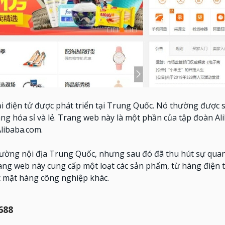
 điện tử được phát triển tại Trung Quốc. Nó thường được 
ng hóa sỉ và lẻ. Trang web này là một phần của tập đoàn Al
Alibaba.com.
trường nội địa Trung Quốc, nhưng sau đó đã thu hút sự qua
ng web này cung cấp một loạt các sản phẩm, từ hàng điện t
ác mặt hàng công nghiệp khác.
688