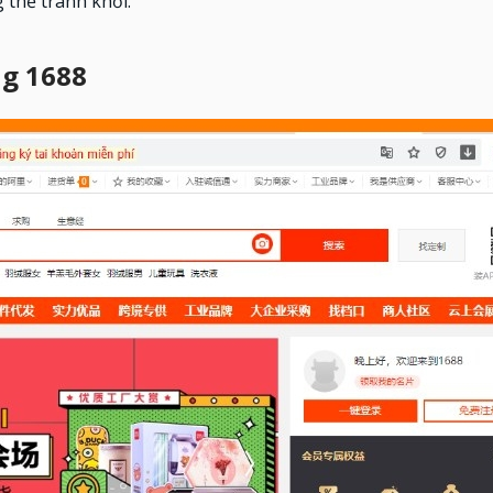
 thể tránh khỏi.
ng 1688