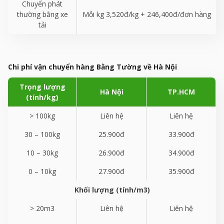
Chuyển phát
thường bằng xe
Mỗi kg 3,520đ/kg + 246,400đ/đơn hàng
tải
Chi phí vận chuyển hàng Bằng Tường về Hà Nội
Trọng lượng
Hà Nội
TP.HCM
(tính/kg)
> 100kg
Liên hệ
Liên hệ
30 – 100kg
25.900đ
33.900đ
10 – 30kg
26.900đ
34.900đ
0 – 10kg
27.900đ
35.900đ
Khối lượng (tính/m
3
)
> 20m
3
Liên hệ
Liên hệ