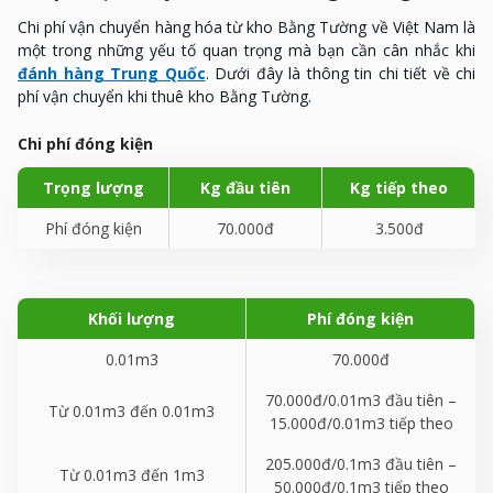
Chi phí vận chuyển hàng hóa từ kho Bằng Tường về Việt Nam là
một trong những yếu tố quan trọng mà bạn cần cân nhắc khi
đánh hàng Trung Quốc
. Dưới đây là thông tin chi tiết về chi
phí vận chuyển khi thuê kho Bằng Tường.
Chi phí đóng kiện
Trọng lượng
Kg đầu tiên
Kg tiếp theo
Phí đóng kiện
70.000đ
3.500đ
Khối lượng
Phí đóng kiện
0.01m
3
70.000đ
70.000đ/0.01m
3
đầu tiên –
Từ 0.01m
3
đến
0.01m
3
15.000đ/0.01m
3
tiếp theo
205.000đ/0.1m
3
đầu tiên –
Từ 0.01m
3
đến 1m
3
50.000đ/0.1m
3
tiếp theo