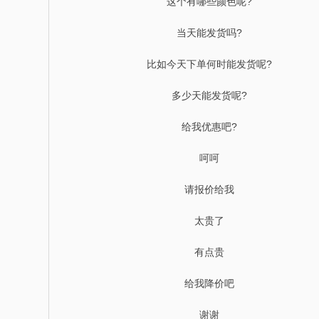
这个有哪些颜色呢?
当天能发货吗?
比如今天下单何时能发货呢?
多少天能发货呢?
给我优惠吧?
呵呵
请报价给我
太贵了
有点贵
给我降价吧
谢谢