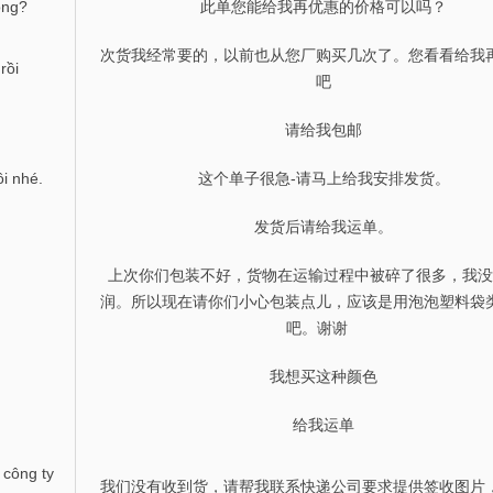
ông?
此单您能给我再优惠的价格可以吗？
次货我经常要的，以前也从您厂购买几次了。您看看给我
rồi
吧
请给我包邮
ôi nhé.
这个单子很急-请马上给我安排发货。
发货后请给我运单。
上次你们包装不好，货物在运输过程中被碎了很多，我没
润。所以现在请你们小心包装点儿，应该是用泡泡塑料袋
吧。谢谢
我想买这种颜色
给我运单
 công ty
我们没有收到货，请帮我联系快递公司要求提供签收图片