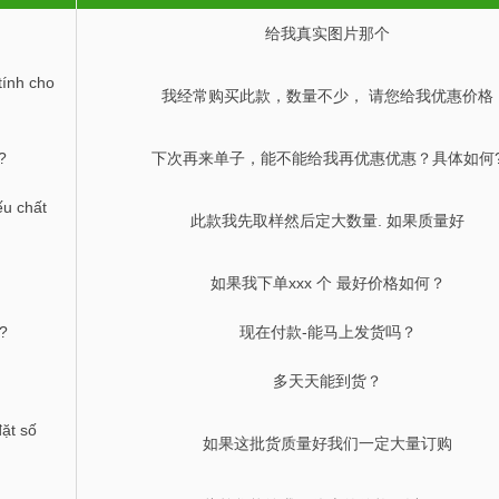
给我真实图片那个
tính cho
我经常购买此款，数量不少， 请您给我优惠价格
?
下次再来单子，能不能给我再优惠优惠？具体如何
ếu chất
此款我先取样然后定大数量. 如果质量好
如果我下单xxx 个 最好价格如何？
g?
现在付款-能马上发货吗？
多天天能到货？
ặt số
如果这批货质量好我们一定大量订购