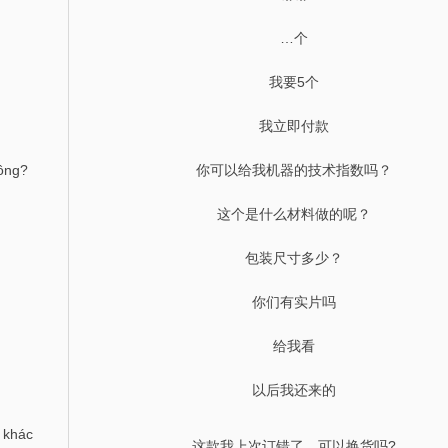
…个
我要5个
我立即付款
hông?
你可以给我机器的技术指数吗？
这个是什么材料做的呢？
包装尺寸多少？
你们有实片吗
给我看
以后我还来的
m khác
这款我上次订错了，可以换货吗?