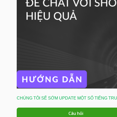
CHÚNG TÔI SẼ SỚM UPDATE MỘT SỐ TIẾNG T
Câu hỏi