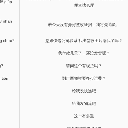
để giúp
便查找仓库
ứ nhận
若今天没有弄好签收证据，我将先退款。
ng chưa?
您跟快递公司联系 找出签收图片给我了吗？
我付款几天了，还没发货呢？
g?
请问这个有现货吗？
 tiền
到广西凭祥要多少运费？
给我发快递吧
给我发物流吧
这个有多重