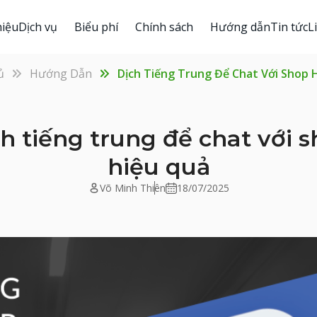
hiệu
Dịch vụ
Biểu phí
Chính sách
Hướng dẫn
Tin tức
L
ủ
Hướng Dẫn
Dịch Tiếng Trung Để Chat Với Shop 
h tiếng trung để chat với 
hiệu quả
Võ Minh Thiên
18/07/2025