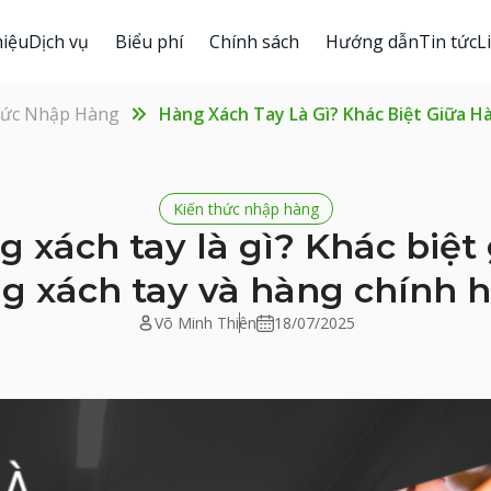
hiệu
Dịch vụ
Biểu phí
Chính sách
Hướng dẫn
Tin tức
L
hức Nhập Hàng
Hàng Xách Tay Là Gì? Khác Biệt Giữa 
Kiến thức nhập hàng
 xách tay là gì? Khác biệt
g xách tay và hàng chính 
Võ Minh Thiên
18/07/2025