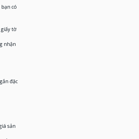
y bạn có
giấy tờ
ng nhận
ngắn đặc
giá sản