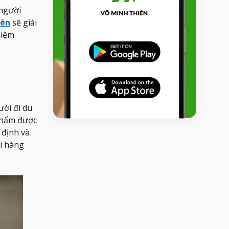
 người
iên
sẽ giải
hiệm
ười đi du
phẩm được
 định và
i hàng