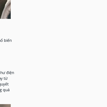
hổ biến
như điện
ay từ
quyết
ng quá