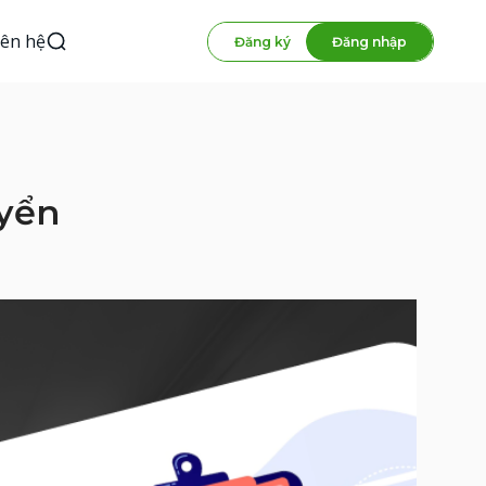
iên hệ
Đăng ký
Đăng nhập
uyển