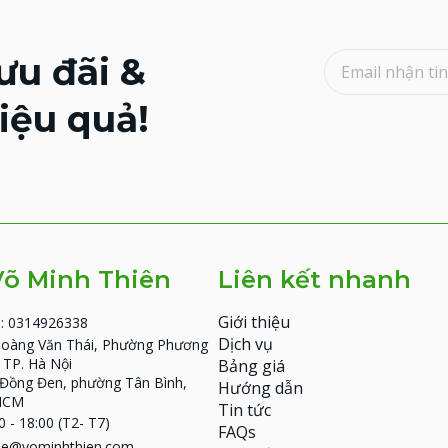
ưu đãi &
iệu quả!
Võ Minh Thiên
Liên kết nhanh
Giới thiệu
: 0314926338
Dịch vụ
Hoàng Văn Thái, Phường Phương
, TP. Hà Nội
Bảng giá
Đồng Đen, phường Tân Bình,
Hướng dẫn
HCM
Tin tức
0 - 18:00 (T2- T7)
FAQs
nhe@vominhthien.com