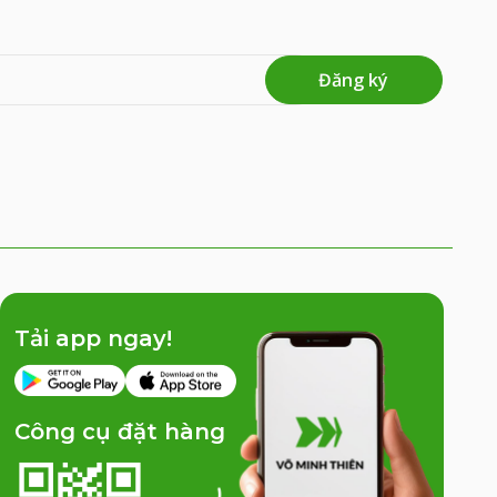
Đăng ký
Tải app ngay!
Công cụ đặt hàng