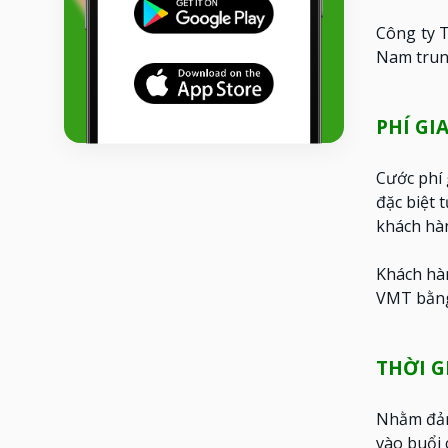
Công ty 
Nam trung
PHÍ GI
Cước phí
đặc biệt 
khách hà
Khách hà
VMT bằng
THỜI G
Nhằm đảm 
vào buổi 