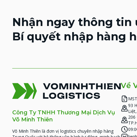
Nhận ngay thông tin 
Bí quyết nhập hàng h
Về 
MST
93 
Liệt
Công Ty TNHH Thương Mại Dịch Vụ
206 
Võ Minh Thiên
TP.
09:0
Võ Minh Thiên là đơn vị logistics chuyên nhập hàng
lie
Trung Quốc với hệ thống vận hành tự động, minh bạch