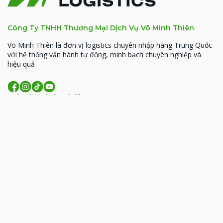
Công Ty TNHH Thương Mại Dịch Vụ Võ Minh Thiên
Võ Minh Thiên là đơn vị logistics chuyên nhập hàng Trung Quốc
với hệ thống vận hành tự động, minh bạch chuyên nghiệp và
hiệu quả
Về Võ Minh Thiên
MST: 0314926338
93 Hoàng Văn Thái, Phường Phương Liệt, TP. Hà
Nội
206 Đồng Đen, phường Tân Bình, TP.HCM
09:00 - 18:00 (T2- T7)
lienhe@vominhthien.com
1900 2017
Liên kết nhanh
Giới thiệu
Dịch vụ