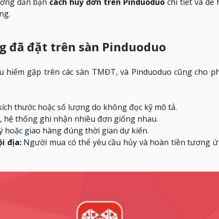
ớng dẫn bạn
cách huỷ đơn trên Pinduoduo
chi tiết và dễ 
ng.
g đã đặt trên sàn Pinduoduo
ều hiếm gặp trên các sàn TMĐT, và Pinduoduo cũng cho p
ch thước hoặc số lượng do không đọc kỹ mô tả.
, hệ thống ghi nhận nhiều đơn giống nhau.
 hoặc giao hàng đúng thời gian dự kiến.
i địa:
Người mua có thể yêu cầu hủy và hoàn tiền tương ứ