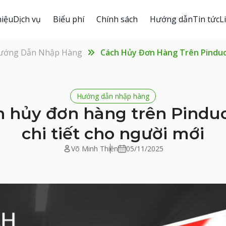
hiệu
Dịch vụ
Biểu phí
Chính sách
Hướng dẫn
Tin tức
L
ướng Dẫn Nhập Hàng
Cách Hủy Đơn Hàng Trên Pinduo
Hướng dẫn nhập hàng
h hủy đơn hàng trên Pindu
chi tiết cho người mới
Võ Minh Thiên
05/11/2025