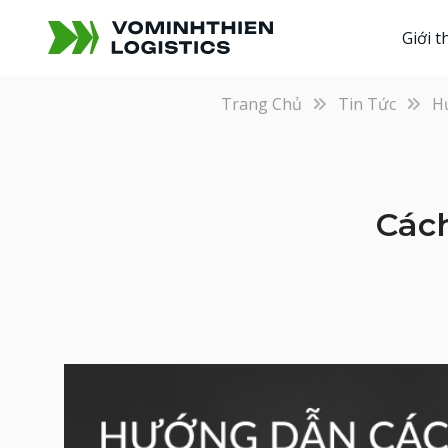
Giới t
Trang Chủ
Tin Tức
H
Các