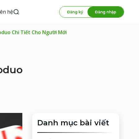
iên hệ
Đăng ký
Đăng nhập
duo Chi Tiết Cho Người Mới
oduo
Danh mục bài viết