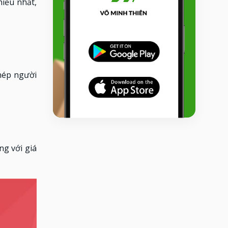
hiểu nhất,
hép người
ng với giá