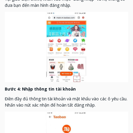
đưa bạn đến màn hình đăng nhập.
Bước 4: Nhập thông tin tài khoản
Điền đầy đủ thông tin tài khoản và mật khẩu vào các ô yêu cầu.
Nhấn vào nút xác nhận để hoàn tất đăng nhập.