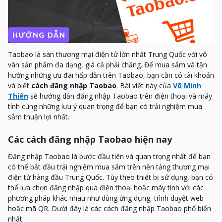
Taobao là sàn thương mại điện tử lớn nhất Trung Quốc với vô
vàn sản phẩm đa dạng, giá cả phải chăng. Để mua sắm và tận
hưởng những ưu đãi hấp dẫn trên Taobao, bạn cần có tài khoản
và biết
cách đăng nhập Taobao
. Bài viết này của
Võ Minh
Thiên
sẽ hướng dẫn đăng nhập Taobao trên điện thoại và máy
tính cùng những lưu ý quan trọng để bạn có trải nghiệm mua
sắm thuận lợi nhất.
Các cách đăng nhập Taobao hiện nay
Đăng nhập Taobao là bước đầu tiên và quan trọng nhất để bạn
có thể bắt đầu trải nghiệm mua sắm trên nền tảng thương mại
điện tử hàng đầu Trung Quốc. Tùy theo thiết bị sử dụng, bạn có
thể lựa chọn đăng nhập qua điện thoại hoặc máy tính với các
phương pháp khác nhau như dùng ứng dụng, trình duyệt web
hoặc mã QR. Dưới đây là các cách đăng nhập Taobao phổ biến
nhất: