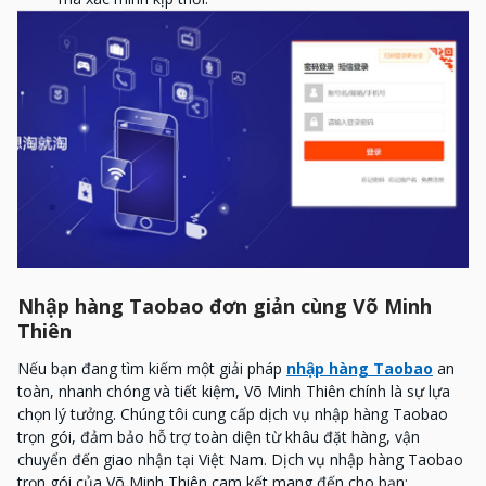
Nhập hàng Taobao đơn giản cùng Võ Minh
Thiên
Nếu bạn đang tìm kiếm một giải pháp
nhập hàng Taobao
an
toàn, nhanh chóng và tiết kiệm, Võ Minh Thiên chính là sự lựa
chọn lý tưởng. Chúng tôi cung cấp dịch vụ nhập hàng Taobao
trọn gói, đảm bảo hỗ trợ toàn diện từ khâu đặt hàng, vận
chuyển đến giao nhận tại Việt Nam. Dịch vụ nhập hàng Taobao
trọn gói của Võ Minh Thiên cam kết mang đến cho bạn: