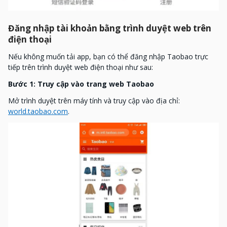
Đăng nhập tài khoản bằng trình duyệt web trên
điện thoại
Nếu không muốn tải app, bạn có thể đăng nhập Taobao trực
tiếp trên trình duyệt web điện thoại như sau:
Bước 1: Truy cập vào trang web Taobao
Mở trình duyệt trên máy tính và truy cập vào địa chỉ:
world.taobao.com
.