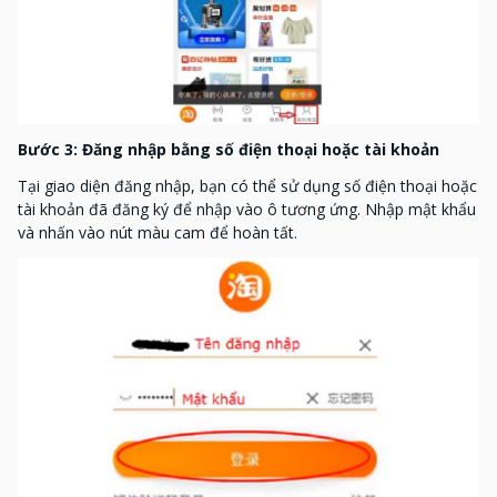
Bước 3: Đăng nhập bằng số điện thoại hoặc tài khoản
Tại giao diện đăng nhập, bạn có thể sử dụng số điện thoại hoặc
tài khoản đã đăng ký để nhập vào ô tương ứng. Nhập mật khẩu
và nhấn vào nút màu cam để hoàn tất.