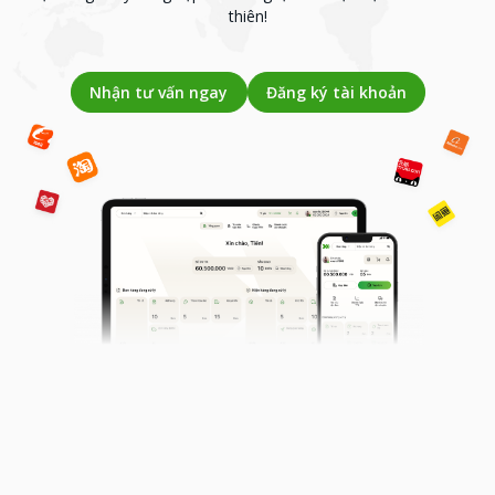
thiên!
Nhận tư vấn ngay
Đăng ký tài khoản