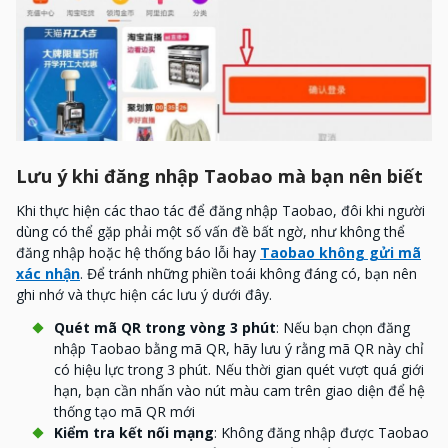
Lưu ý khi đăng nhập Taobao mà bạn nên biết
Khi thực hiện các thao tác để đăng nhập Taobao, đôi khi người
dùng có thể gặp phải một số vấn đề bất ngờ, như không thể
đăng nhập hoặc hệ thống báo lỗi hay
Taobao không gửi mã
xác nhận
. Để tránh những phiền toái không đáng có, bạn nên
ghi nhớ và thực hiện các lưu ý dưới đây.
Quét mã QR trong vòng 3 phút
: Nếu bạn chọn đăng
nhập Taobao bằng mã QR, hãy lưu ý rằng mã QR này chỉ
có hiệu lực trong 3 phút. Nếu thời gian quét vượt quá giới
hạn, bạn cần nhấn vào nút màu cam trên giao diện để hệ
thống tạo mã QR mới
Kiểm tra kết nối mạng
: Không đăng nhập được Taobao