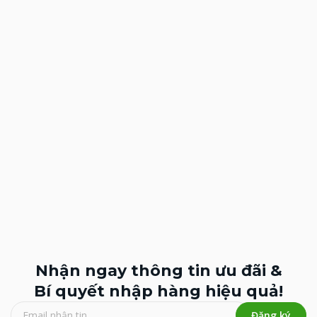
Nhận ngay thông tin ưu đãi &
Bí quyết nhập hàng hiệu quả!
Đăng ký