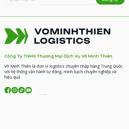
Công Ty TNHH Thương Mại Dịch Vụ Võ Minh Thiên
Võ Minh Thiên là đơn vị logistics chuyên nhập hàng Trung Quốc
với hệ thống vận hành tự động, minh bạch chuyên nghiệp và
hiệu quả
Về Võ Minh Thiên
MST: 0314926338
93 Hoàng Văn Thái, Phường Phương Liệt, TP. Hà
Nội
206 Đồng Đen, phường Tân Bình, TP.HCM