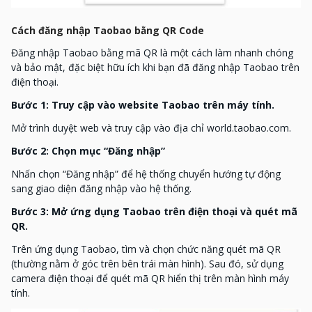
Cách đăng nhập Taobao bằng QR Code
Đăng nhập Taobao bằng mã QR là một cách làm nhanh chóng
và bảo mật, đặc biệt hữu ích khi bạn đã đăng nhập Taobao trên
điện thoại.
Bước 1: Truy cập vào website Taobao trên máy tính.
Mở trình duyệt web và truy cập vào địa chỉ world.taobao.com.
Bước 2: Chọn mục “Đăng nhập”
Nhấn chọn “Đăng nhập” để hệ thống chuyển hướng tự động
sang giao diện đăng nhập vào hệ thống.
Bước 3: Mở ứng dụng Taobao trên điện thoại và quét mã
QR.
Trên ứng dụng Taobao, tìm và chọn chức năng quét mã QR
(thường nằm ở góc trên bên trái màn hình). Sau đó, sử dụng
camera điện thoại để quét mã QR hiển thị trên màn hình máy
tính.