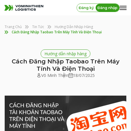
Đăng ký
Đăng nhập
Trang Chủ
Tin Tức
Hướng Dẫn Nhập Hàng
Cách Đăng Nhập Taobao Trên Máy Tính Và Điện Thoại
Hướng dẫn nhập hàng
Cách Đăng Nhập Taobao Trên Máy
Tính Và Điện Thoại
Võ Minh Thiên
18/07/2025