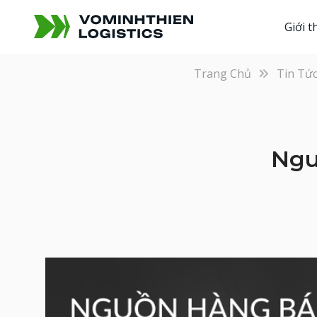
Giới t
Trang Chủ
Tin Tứ
Ngu