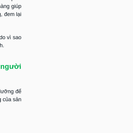
hàng giúp
, đem lại
do vì sao
h.
 người
 lưỡng để
g của sản