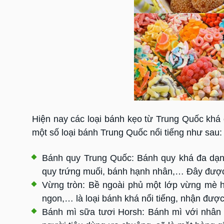
Hiện nay các loại bánh kẹo từ Trung Quốc khá
một số loại bánh Trung Quốc nổi tiếng như sau:
Bánh quy Trung Quốc: Bánh quy khá đa dạng 
quy trứng muối, bánh hạnh nhân,… Đây được
Vừng tròn: Bề ngoài phủ một lớp vừng mè h
ngon,… là loại bánh khá nổi tiếng, nhận được
Bánh mì sữa tươi Horsh: Bánh mì với nhân 