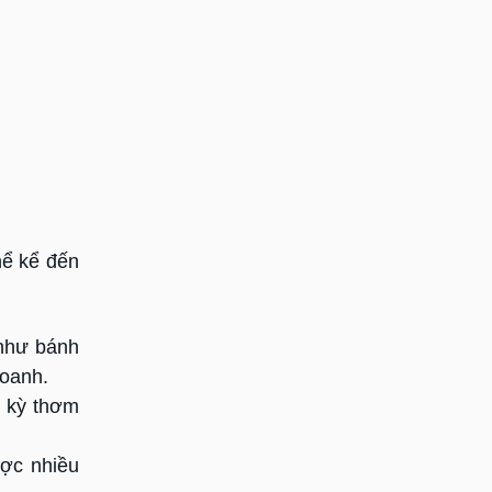
hể kể đến
 như bánh
doanh.
c kỳ thơm
ược nhiều