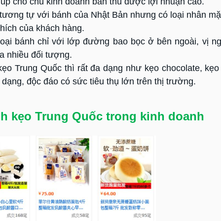
iúp cho chủ kinh doanh bán thu được lợi nhuận cao.
tương tự với bánh của Nhật Bản nhưng có loại nhân mặn
hích của khách hàng.
ại bánh chỉ với lớp đường bao bọc ở bên ngoài, vị ng
a nhiều đối tượng.
ẹo Trung Quốc thì rất đa dạng như kẹo chocolate, kẹo
ng, độc đáo có sức tiêu thụ lớn trên thị trường.
nh kẹo Trung Quốc trong kinh doanh