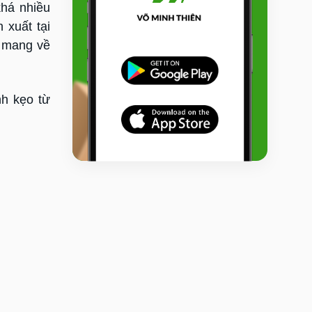
há nhiều
 xuất tại
ể mang về
h kẹo từ